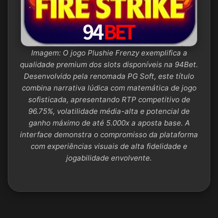
Imagem: O jogo Plushie Frenzy exemplifica a
qualidade premium dos slots disponíveis na 94Bet.
Desenvolvido pela renomada PG Soft, este título
combina narrativa lúdica com matemática de jogo
sofisticada, apresentando RTP competitivo de
96.75%, volatilidade média-alta e potencial de
ganho máximo de até 5.000x a aposta base. A
interface demonstra o compromisso da plataforma
com experiências visuais de alta fidelidade e
jogabilidade envolvente.