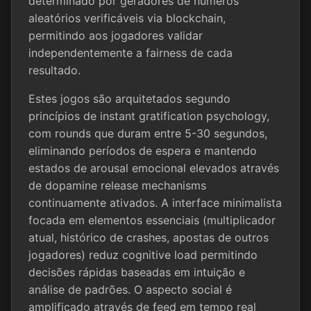
determinado por geradores de números
aleatórios verificáveis via blockchain,
permitindo aos jogadores validar
independentemente a fairness de cada
resultado.
Estes jogos são arquitetados segundo
princípios de instant gratification psychology,
com rounds que duram entre 5-30 segundos,
eliminando períodos de espera e mantendo
estados de arousal emocional elevados através
de dopamine release mechanisms
continuamente ativados. A interface minimalista
focada em elementos essenciais (multiplicador
atual, histórico de crashes, apostas de outros
jogadores) reduz cognitive load permitindo
decisões rápidas baseadas em intuição e
análise de padrões. O aspecto social é
amplificado através de feed em tempo real