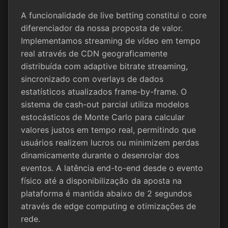
A funcionalidade de live betting constitui o core
diferenciador da nossa proposta de valor.
Implementamos streaming de vídeo em tempo
real através de CDN geograficamente
distribuída com adaptive bitrate streaming,
sincronizado com overlays de dados
estatísticos atualizados frame-by-frame. O
sistema de cash-out parcial utiliza modelos
estocásticos de Monte Carlo para calcular
valores justos em tempo real, permitindo que
usuários realizem lucros ou minimizem perdas
dinamicamente durante o desenrolar dos
eventos. A latência end-to-end desde o evento
físico até a disponibilização da aposta na
plataforma é mantida abaixo de 2 segundos
através de edge computing e otimizações de
rede.