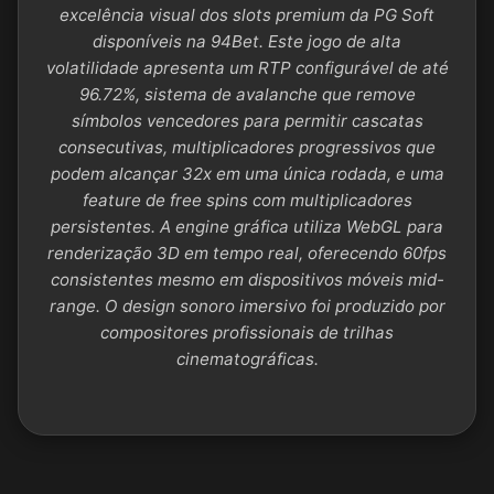
excelência visual dos slots premium da PG Soft
disponíveis na 94Bet. Este jogo de alta
volatilidade apresenta um RTP configurável de até
96.72%, sistema de avalanche que remove
símbolos vencedores para permitir cascatas
consecutivas, multiplicadores progressivos que
podem alcançar 32x em uma única rodada, e uma
feature de free spins com multiplicadores
persistentes. A engine gráfica utiliza WebGL para
renderização 3D em tempo real, oferecendo 60fps
consistentes mesmo em dispositivos móveis mid-
range. O design sonoro imersivo foi produzido por
compositores profissionais de trilhas
cinematográficas.