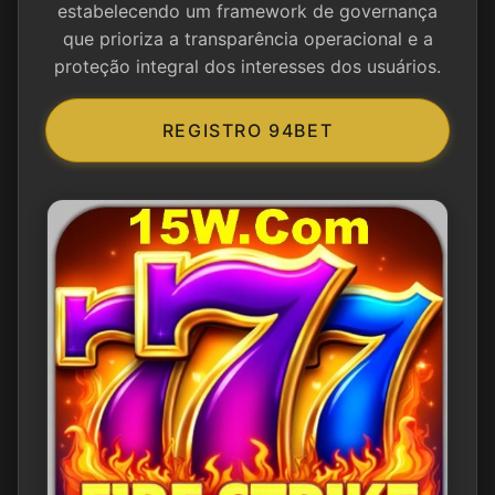
estabelecendo um framework de governança
que prioriza a transparência operacional e a
proteção integral dos interesses dos usuários.
REGISTRO 94BET