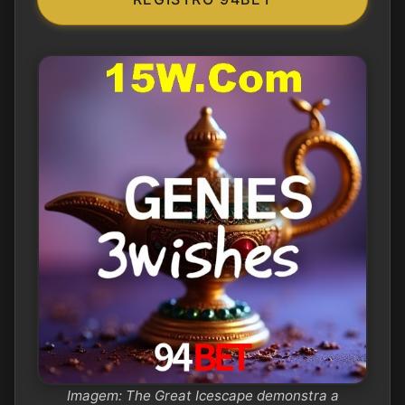
Imagem: The Great Icescape demonstra a