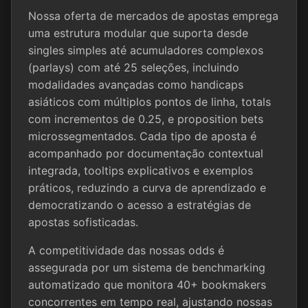
Nossa oferta de mercados de apostas emprega
uma estrutura modular que suporta desde
singles simples até acumuladores complexos
(parlays) com até 25 seleções, incluindo
modalidades avançadas como handicaps
asiáticos com múltiplos pontos de linha, totals
com incrementos de 0.25, e proposition bets
microssegmentados. Cada tipo de aposta é
acompanhado por documentação contextual
integrada, tooltips explicativos e exemplos
práticos, reduzindo a curva de aprendizado e
democratizando o acesso a estratégias de
apostas sofisticadas.
A competitividade das nossas odds é
assegurada por um sistema de benchmarking
automatizado que monitora 40+ bookmakers
concorrentes em tempo real, ajustando nossas