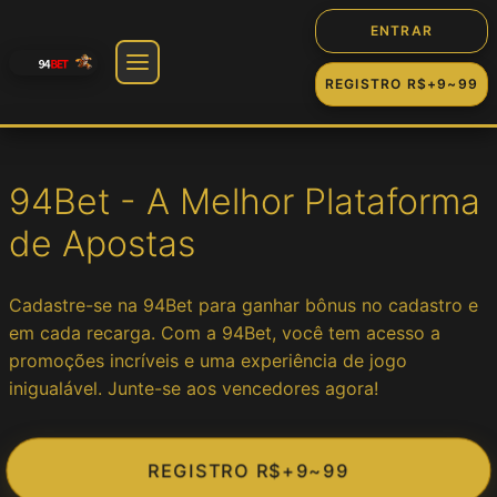
ENTRAR
REGISTRO R$+9~99
🎰 Jogos
94Bet - A Melhor Plataforma
Slot
de Apostas
Cassino
Cadastre-se na 94Bet para ganhar bônus no cadastro e
em cada recarga. Com a 94Bet, você tem acesso a
Fortune
promoções incríveis e uma experiência de jogo
inigualável. Junte-se aos vencedores agora!
Jogos
REGISTRO R$+9~99
Game