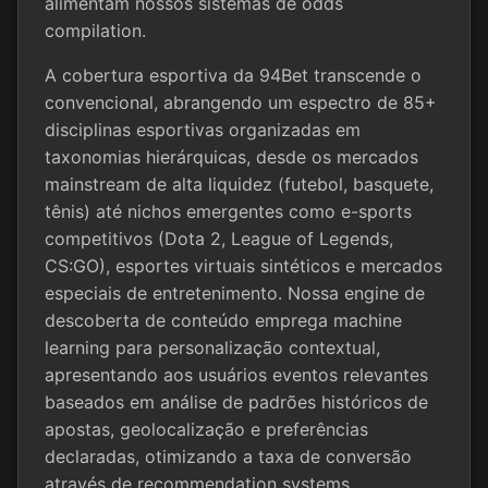
alimentam nossos sistemas de odds
compilation.
A cobertura esportiva da 94Bet transcende o
convencional, abrangendo um espectro de 85+
disciplinas esportivas organizadas em
taxonomias hierárquicas, desde os mercados
mainstream de alta liquidez (futebol, basquete,
tênis) até nichos emergentes como e-sports
competitivos (Dota 2, League of Legends,
CS:GO), esportes virtuais sintéticos e mercados
especiais de entretenimento. Nossa engine de
descoberta de conteúdo emprega machine
learning para personalização contextual,
apresentando aos usuários eventos relevantes
baseados em análise de padrões históricos de
apostas, geolocalização e preferências
declaradas, otimizando a taxa de conversão
através de recommendation systems