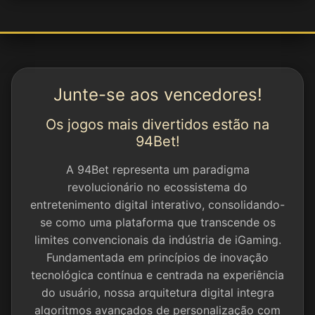
Bet
Win
Junte-se aos vencedores!
APP
Os jogos mais divertidos estão na
94Bet!
📱 Download
A 94Bet representa um paradigma
revolucionário no ecossistema do
APK
entretenimento digital interativo, consolidando-
se como uma plataforma que transcende os
Download
limites convencionais da indústria de iGaming.
Fundamentada em princípios de inovação
tecnológica contínua e centrada na experiência
Baixar
do usuário, nossa arquitetura digital integra
algoritmos avançados de personalização com